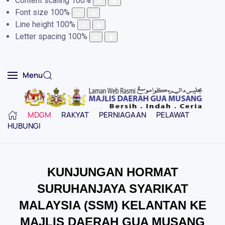
Content scaling
100
%
Font size
100
%
Line height
100
%
Letter spacing
100
%
Menu
MDGM
RAKYAT
PERNIAGAAN
PELAWAT
HUBUNGI
KUNJUNGAN HORMAT
SURUHANJAYA SYARIKAT
MALAYSIA (SSM) KELANTAN KE
MAJLIS DAERAH GUA MUSANG