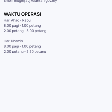
Emel : mdgm[at]kelantan.gov.my
WAKTU OPERASI
Hari Ahad - Rabu
8.00 pagi - 1.00 petang
2.00 petang - 5.00 petang
Hari Khamis
8.00 pagi - 1.00 petang
2.00 petang - 3.30 petang
PELAWAT
Hari Ini:
60
Minggu Ini:
670
Bulan Ini:
799
JUMLAH:
204,251