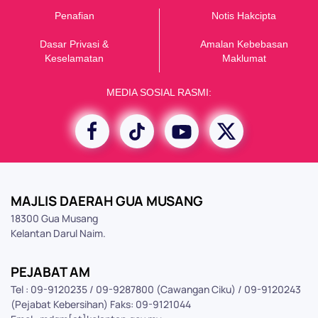
Penafian
Notis Hakcipta
Dasar Privasi &
Amalan Kebebasan
K
eselamatan
Maklumat
MEDIA SOSIAL RASMI:
MAJLIS DAERAH GUA MUSANG
18300 Gua Musang
Kelantan Darul Naim.
PEJABAT AM
Tel : 09-9120235 / 09-9287800 (Cawangan Ciku) / 09-9120243
(Pejabat Kebersihan) Faks: 09-9121044