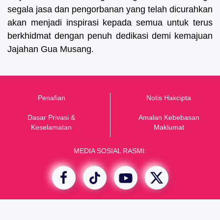
segala jasa dan pengorbanan yang telah dicurahkan
akan menjadi inspirasi kepada semua untuk terus
berkhidmat dengan penuh dedikasi demi kemajuan
Jajahan Gua Musang.
Penafian
Notis Hakcipta
Dasar Privasi &
Amalan Kebebasan
K
eselamatan
Maklumat
MEDIA SOSIAL RASMI: