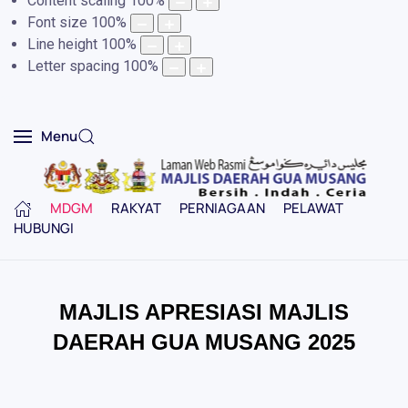
Content scaling
100
%
Font size
100
%
Line height
100
%
Letter spacing
100
%
Menu
MDGM
RAKYAT
PERNIAGAAN
PELAWAT
HUBUNGI
MAJLIS APRESIASI MAJLIS
DAERAH GUA MUSANG 2025