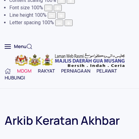
Content scaling
100
%
Font size
100
%
Line height
100
%
Letter spacing
100
%
Menu
MDGM
RAKYAT
PERNIAGAAN
PELAWAT
HUBUNGI
Arkib Keratan Akhbar