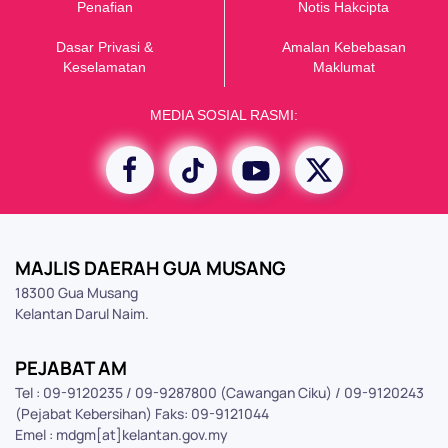
Penafian
Notis Hakcipta
Dasar Privasi &
Amalan Kebebasan
K
eselamatan
Maklumat
MEDIA SOSIAL RASMI:
MAJLIS DAERAH GUA MUSANG
18300 Gua Musang
Kelantan Darul Naim.
PEJABAT AM
Tel : 09-9120235 / 09-9287800 (Cawangan Ciku) / 09-9120243
(Pejabat Kebersihan) Faks: 09-9121044
Emel : mdgm[at]kelantan.gov.my