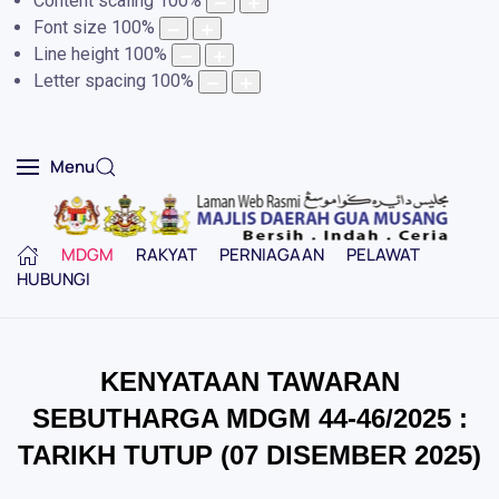
Content scaling
100
%
Font size
100
%
Line height
100
%
Letter spacing
100
%
Menu
MDGM
RAKYAT
PERNIAGAAN
PELAWAT
HUBUNGI
KENYATAAN TAWARAN
SEBUTHARGA MDGM 44-46/2025 :
TARIKH TUTUP (07 DISEMBER 2025)