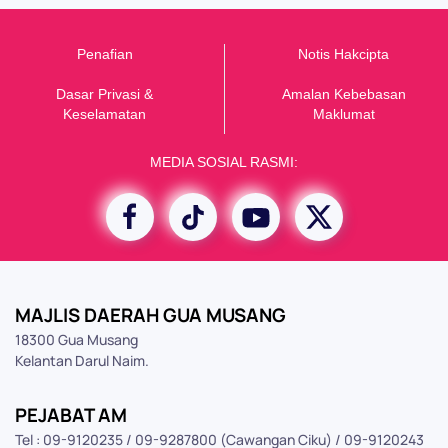
Penafian
Notis Hakcipta
Dasar Privasi &
Amalan Kebebasan
K
eselamatan
Maklumat
MEDIA SOSIAL RASMI:
MAJLIS DAERAH GUA MUSANG
18300 Gua Musang
Kelantan Darul Naim.
PEJABAT AM
Tel : 09-9120235 / 09-9287800 (Cawangan Ciku) / 09-9120243