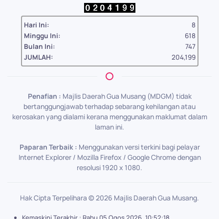
Hari Ini:
8
Minggu Ini:
618
Bulan Ini:
747
JUMLAH:
204,199
Penafian :
Majlis Daerah Gua Musang (MDGM) tidak
bertanggungjawab terhadap sebarang kehilangan atau
kerosakan yang dialami kerana menggunakan maklumat dalam
laman ini.
Paparan Terbaik :
Menggunakan versi terkini bagi pelayar
Internet Explorer / Mozilla Firefox / Google Chrome dengan
resolusi 1920 x 1080.
Hak Cipta Terpelihara ©
2026
Majlis Daerah Gua Musang.
Kemaskini Terakhir : Rabu 05 Ogos 2026, 10:52:18 .