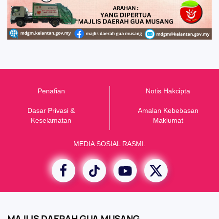
Penafian
Notis Hakcipta
Dasar Privasi &
Amalan Kebebasan
K
eselamatan
Maklumat
MEDIA SOSIAL RASMI:
MAJLIS DAERAH GUA MUSANG