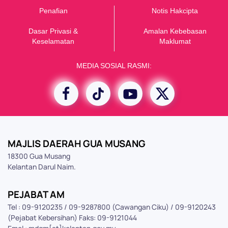
Penafian
Notis Hakcipta
Dasar Privasi &
Amalan Kebebasan
K
eselamatan
Maklumat
MEDIA SOSIAL RASMI:
MAJLIS DAERAH GUA MUSANG
18300 Gua Musang
Kelantan Darul Naim.
PEJABAT AM
Tel : 09-9120235 / 09-9287800 (Cawangan Ciku) / 09-9120243
(Pejabat Kebersihan) Faks: 09-9121044