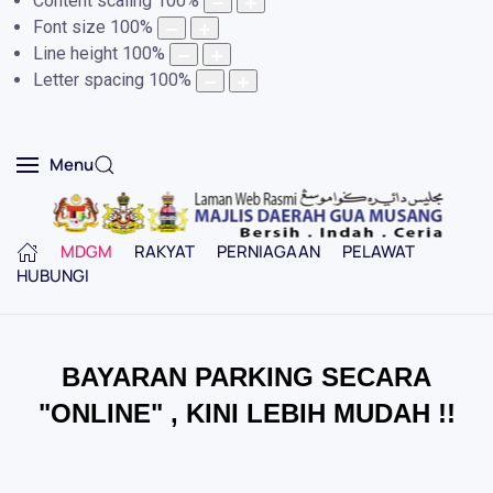
Content scaling
100
%
Font size
100
%
Line height
100
%
Letter spacing
100
%
Menu
MDGM
RAKYAT
PERNIAGAAN
PELAWAT
HUBUNGI
BAYARAN PARKING SECARA
"ONLINE" , KINI LEBIH MUDAH !!