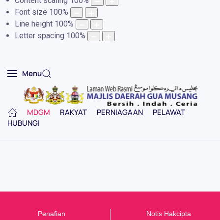
Content scaling
100
%
Font size
100
%
Line height
100
%
Letter spacing
100
%
Menu
MDGM
RAKYAT
PERNIAGAAN
PELAWAT
HUBUNGI
Penafian
Notis Hakcipta