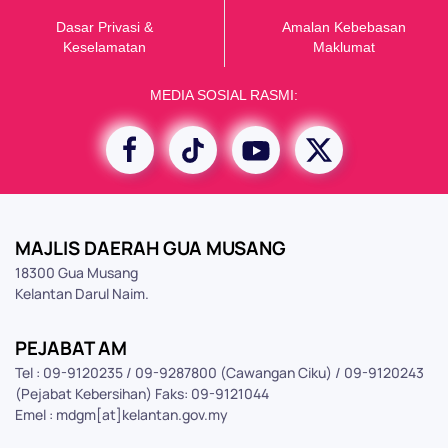
Dasar Privasi &
Amalan Kebebasan
K
eselamatan
Maklumat
MEDIA SOSIAL RASMI:
MAJLIS DAERAH GUA MUSANG
18300 Gua Musang
Kelantan Darul Naim.
PEJABAT AM
Tel : 09-9120235 / 09-9287800 (Cawangan Ciku) / 09-9120243
(Pejabat Kebersihan) Faks: 09-9121044
Emel : mdgm[at]kelantan.gov.my