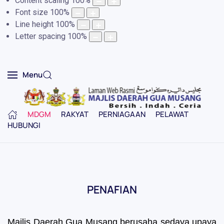
Content scaling
100
%
Font size
100
%
Line height
100
%
Letter spacing
100
%
Menu
MDGM
RAKYAT
PERNIAGAAN
PELAWAT
HUBUNGI
PENAFIAN
Majlis Daerah Gua Musang berusaha sedaya upaya