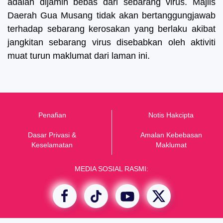
adalah dijamin bebas dari sebarang virus. Majlis
Daerah Gua Musang tidak akan bertanggungjawab
terhadap sebarang kerosakan yang berlaku akibat
jangkitan sebarang virus disebabkan oleh aktiviti
muat turun maklumat dari laman ini.
Penafian
Notis Hakcipta
Dasar Privasi &
Amalan Kebebasan
K
eselamatan
Maklumat
MEDIA SOSIAL RASMI: