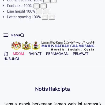
Content scaling
100
%
Font size
100
%
Line height
100
%
Letter spacing
100
%
Menu
MDGM
RAKYAT
PERNIAGAAN
PELAWAT
HUBUNGI
Notis Hakcipta
Semua aspek berkenaan laman web ini termasuk