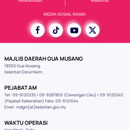
K
eselamatan
Maklumat
MEDIA SOSIAL RASMI:
MAJLIS DAERAH GUA MUSANG
18300 Gua Musang
Kelantan Darul Naim.
PEJABAT AM
Tel : 09-9120235 / 09-9287800 (Cawangan Ciku) / 09-9120243
(Pejabat Kebersihan) Faks: 09-9121044
Emel : mdgm[at]kelantan.gov.my
WAKTU OPERASI
Hari Ahad - Rabu