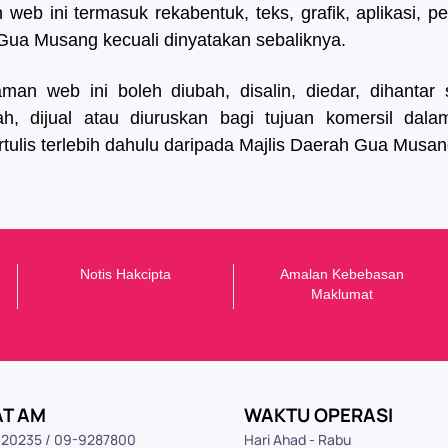
b ini termasuk rekabentuk, teks, grafik, aplikasi, per
 Gua Musang kecuali dinyatakan sebaliknya.
n web ini boleh diubah, disalin, diedar, dihantar 
ndah, dijual atau diuruskan bagi tujuan komersil da
ulis terlebih dahulu daripada Majlis Daerah Gua Musan
Notis Hakcipta
Amalan Kebebasan
Maklumat
AT AM
WAKTU OPERASI
9120235 / 09-9287800
Hari Ahad - Rabu