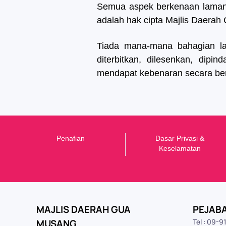
Semua aspek berkenaan laman we
adalah hak cipta Majlis Daerah
Tiada mana-mana bahagian lama
diterbitkan, dilesenkan, dipi
mendapat kebenaran secara bert
Penafian
Dasar Privasi &
K
eselamatan
MAJLIS DAERAH GUA
PEJAB
MUSANG
Tel : 09-