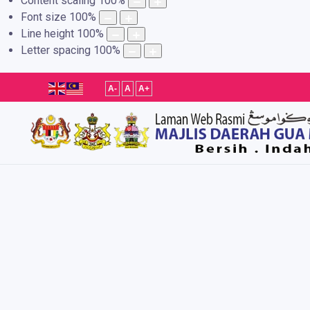
Content scaling
100
%
Font size
100
%
Line height
100
%
Letter spacing
100
%
A-
A
A+