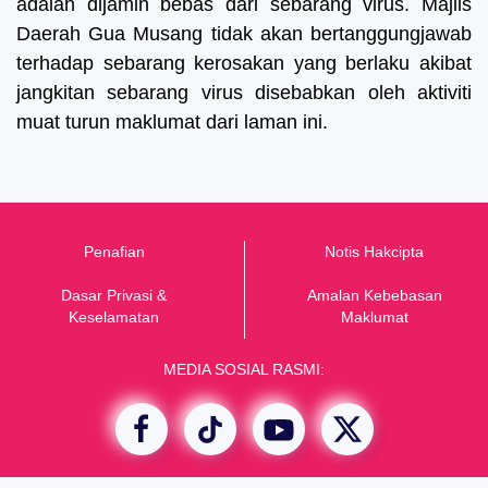
adalah dijamin bebas dari sebarang virus. Majlis
Daerah Gua Musang tidak akan bertanggungjawab
terhadap sebarang kerosakan yang berlaku akibat
jangkitan sebarang virus disebabkan oleh aktiviti
muat turun maklumat dari laman ini.
Penafian
Notis Hakcipta
Dasar Privasi &
Amalan Kebebasan
K
eselamatan
Maklumat
MEDIA SOSIAL RASMI: