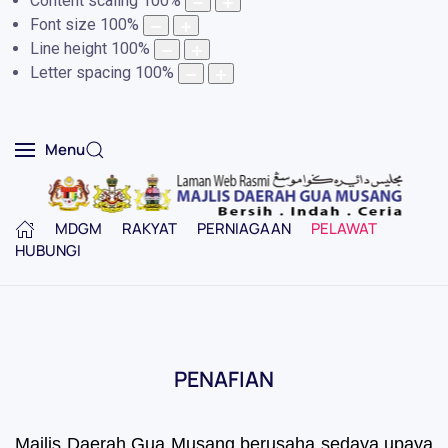
Content scaling
100
%
Font size
100
%
Line height
100
%
Letter spacing
100
%
Menu
MDGM
RAKYAT
PERNIAGAAN
PELAWAT
HUBUNGI
PENAFIAN
Majlis Daerah Gua Musang berusaha sedaya upaya