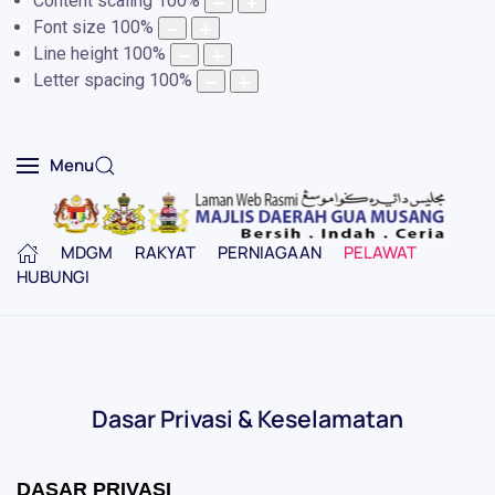
Content scaling
100
%
Font size
100
%
Line height
100
%
Letter spacing
100
%
Menu
MDGM
RAKYAT
PERNIAGAAN
PELAWAT
HUBUNGI
Dasar Privasi & Keselamatan
DASAR PRIVASI