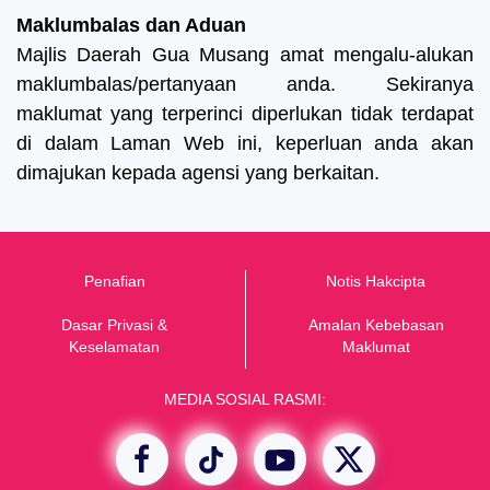
Maklumbalas dan Aduan
Majlis Daerah Gua Musang amat mengalu-alukan
maklumbalas/pertanyaan anda. Sekiranya
maklumat yang terperinci diperlukan tidak terdapat
di dalam Laman Web ini, keperluan anda akan
dimajukan kepada agensi yang berkaitan.
Penafian
Notis Hakcipta
Dasar Privasi &
Amalan Kebebasan
K
eselamatan
Maklumat
MEDIA SOSIAL RASMI: