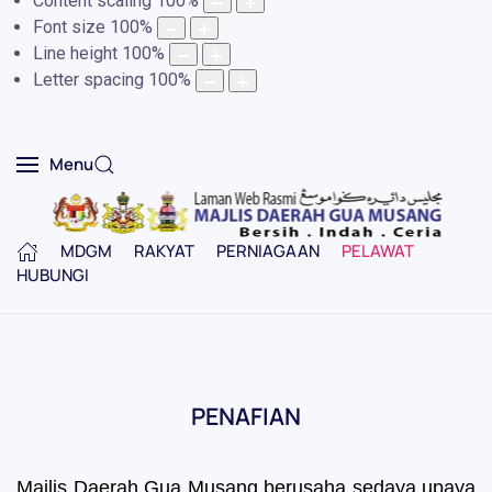
Content scaling
100
%
Font size
100
%
Line height
100
%
Letter spacing
100
%
Menu
MDGM
RAKYAT
PERNIAGAAN
PELAWAT
HUBUNGI
PENAFIAN
Majlis Daerah Gua Musang berusaha sedaya upaya