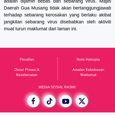
adalah dijamin bebas dari sebarang virus. Majlis
Daerah Gua Musang tidak akan bertanggungjawab
terhadap sebarang kerosakan yang berlaku akibat
jangkitan sebarang virus disebabkan oleh aktiviti
muat turun maklumat dari laman ini.
Penafian
Notis Hakcipta
Dasar Privasi &
Amalan Kebebasan
K
eselamatan
Maklumat
MEDIA SOSIAL RASMI: