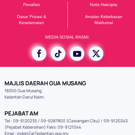
Penafian
Notis Hakcipta
Dasar Privasi &
Amalan Kebebasan
K
eselamatan
Maklumat
MEDIA SOSIAL RASMI:
MAJLIS DAERAH GUA MUSANG
18300 Gua Musang
Kelantan Darul Naim.
PEJABAT AM
Tel : 09-9120235 / 09-9287800 (Cawangan Ciku) / 09-9120243
(Pejabat Kebersihan) Faks: 09-9121044
Emel : mdgm[at]kelantan.gov.my