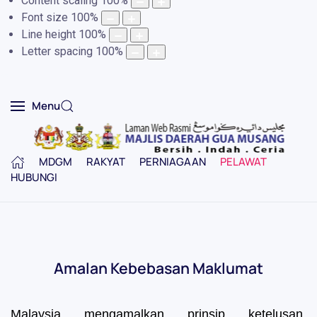
Content scaling
100
%
Font size
100
%
Line height
100
%
Letter spacing
100
%
Menu
MDGM
RAKYAT
PERNIAGAAN
PELAWAT
HUBUNGI
Amalan Kebebasan Maklumat
Malaysia mengamalkan prinsip ketelusan,