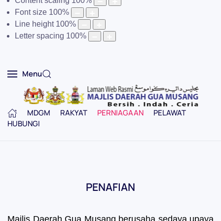
Content scaling
100
%
Font size
100
%
Line height
100
%
Letter spacing
100
%
Menu
MDGM
RAKYAT
PERNIAGAAN
PELAWAT
HUBUNGI
PENAFIAN
Majlis Daerah Gua Musang berusaha sedaya upaya