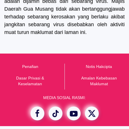
adalah dijamin bebas dari sebarang virus. Majlis
Daerah Gua Musang tidak akan bertanggungjawab
terhadap sebarang kerosakan yang berlaku akibat
jangkitan sebarang virus disebabkan oleh aktiviti
muat turun maklumat dari laman ini.
Penafian
Notis Hakcipta
Dasar Privasi &
Amalan Kebebasan
K
eselamatan
Maklumat
MEDIA SOSIAL RASMI: