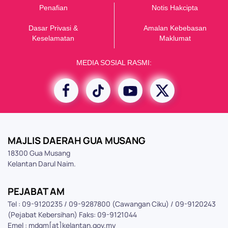
Penafian
Notis Hakcipta
Dasar Privasi &
Amalan Kebebasan
K
eselamatan
Maklumat
MEDIA SOSIAL RASMI:
MAJLIS DAERAH GUA MUSANG
18300 Gua Musang
Kelantan Darul Naim.
PEJABAT AM
Tel : 09-9120235 / 09-9287800 (Cawangan Ciku) / 09-9120243
(Pejabat Kebersihan) Faks: 09-9121044
Emel : mdgm[at]kelantan.gov.my