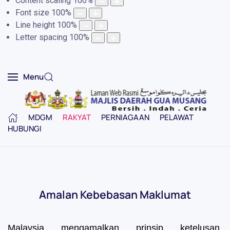
Content scaling
100
%
Font size
100
%
Line height
100
%
Letter spacing
100
%
Menu
MDGM
RAKYAT
PERNIAGAAN
PELAWAT
HUBUNGI
Amalan Kebebasan Maklumat
Malaysia mengamalkan prinsip ketelusan,