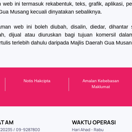
b ini termasuk rekabentuk, teks, grafik, aplikasi, per
 Gua Musang kecuali dinyatakan sebaliknya.
n web ini boleh diubah, disalin, diedar, dihantar 
ndah, dijual atau diuruskan bagi tujuan komersil da
ulis terlebih dahulu daripada Majlis Daerah Gua Musan
Notis Hakcipta
Amalan Kebebasan
Maklumat
AT AM
WAKTU OPERASI
9120235 / 09-9287800
Hari Ahad - Rabu