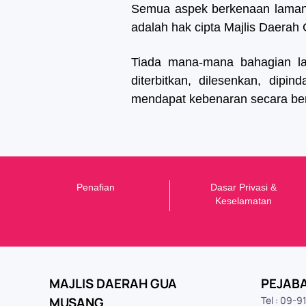
Semua aspek berkenaan laman we
adalah hak cipta Majlis Daerah
Tiada mana-mana bahagian lama
diterbitkan, dilesenkan, dipi
mendapat kebenaran secara bert
Penafian
Dasar Privasi &
K
eselamatan
MAJLIS DAERAH GUA
PEJAB
MUSANG
Tel : 09-