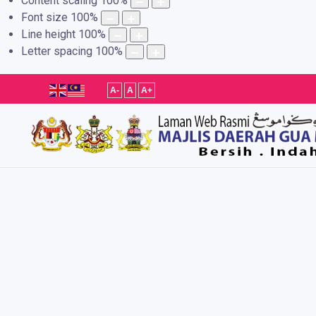
Content scaling
100
%
Font size
100
%
Line height
100
%
Letter spacing
100
%
A-
A
A+