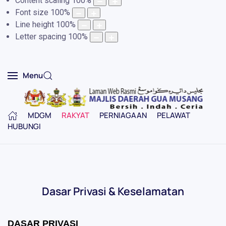
Content scaling
100
%
Font size
100
%
Line height
100
%
Letter spacing
100
%
Menu
MDGM
RAKYAT
PERNIAGAAN
PELAWAT
HUBUNGI
Dasar Privasi & Keselamatan
DASAR PRIVASI