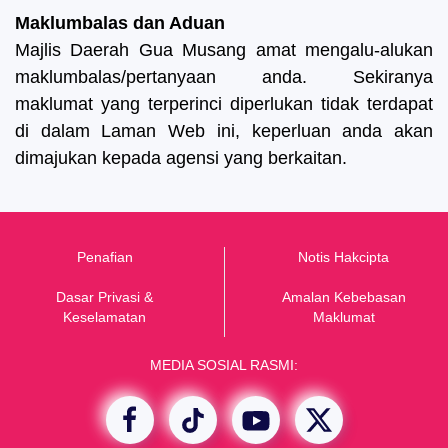
Maklumbalas dan Aduan
Majlis Daerah Gua Musang amat mengalu-alukan
maklumbalas/pertanyaan anda. Sekiranya
maklumat yang terperinci diperlukan tidak terdapat
di dalam Laman Web ini, keperluan anda akan
dimajukan kepada agensi yang berkaitan.
Penafian
Notis Hakcipta
Dasar Privasi &
Amalan Kebebasan
K
eselamatan
Maklumat
MEDIA SOSIAL RASMI: