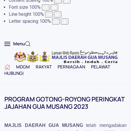
Content scaling
100
%
Font size
100
%
Line height
100
%
Letter spacing
100
%
Menu
MDGM
RAKYAT
PERNIAGAAN
PELAWAT
HUBUNGI
PROGRAM GOTONG-ROYONG PERINGKAT
JAJAHAN GUA MUSANG 2023
MAJLIS DAERAH GUA MUSANG
telah mengadakan