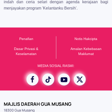
indah dan ceria selari dengan agenda kerajaan bagi
menjayakan program 'Kelantanku Bersih'.
Penafian
Notis Hakcipta
Dasar Privasi &
Amalan Kebebasan
K
eselamatan
Maklumat
MEDIA SOSIAL RASMI:
MAJLIS DAERAH GUA MUSANG
18300 Gua Musang