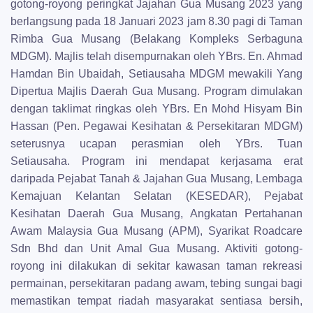
gotong-royong peringkat Jajahan Gua Musang 2023 yang
berlangsung pada 18 Januari 2023 jam 8.30 pagi di Taman
Rimba Gua Musang (Belakang Kompleks Serbaguna
MDGM). Majlis telah disempurnakan oleh YBrs. En. Ahmad
Hamdan Bin Ubaidah, Setiausaha MDGM mewakili Yang
Dipertua Majlis Daerah Gua Musang. Program dimulakan
dengan taklimat ringkas oleh YBrs. En Mohd Hisyam Bin
Hassan (Pen. Pegawai Kesihatan & Persekitaran MDGM)
seterusnya ucapan perasmian oleh YBrs. Tuan
Setiausaha. Program ini mendapat kerjasama erat
daripada Pejabat Tanah & Jajahan Gua Musang, Lembaga
Kemajuan Kelantan Selatan (KESEDAR), Pejabat
Kesihatan Daerah Gua Musang, Angkatan Pertahanan
Awam Malaysia Gua Musang (APM), Syarikat Roadcare
Sdn Bhd dan Unit Amal Gua Musang. Aktiviti gotong-
royong ini dilakukan di sekitar kawasan taman rekreasi
permainan, persekitaran padang awam, tebing sungai bagi
memastikan tempat riadah masyarakat sentiasa bersih,