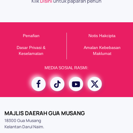
Klik
Disini
untuk paparan penuh
Penafian
Notis Hakcipta
Dasar Privasi &
Amalan Kebebasan
K
eselamatan
Maklumat
MEDIA SOSIAL RASMI:
MAJLIS DAERAH GUA MUSANG
18300 Gua Musang
Kelantan Darul Naim.