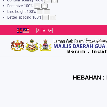
Content scaling
100
%
Font size
100
%
Line height
100
%
Letter spacing
100
%
A-
A
A+
HEBAHAN : 