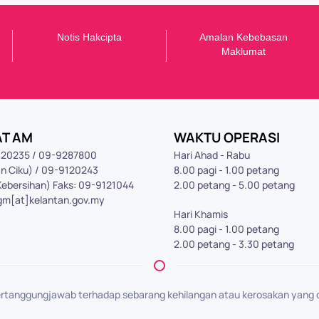
Notis Hakcipta
Amalan Kebebasan
Maklumat
AT AM
WAKTU OPERASI
9120235 / 09-9287800
Hari Ahad - Rabu
n Ciku) / 09-9120243
8.00 pagi - 1.00 petang
Kebersihan) Faks: 09-9121044
2.00 petang - 5.00 petang
gm[at]kelantan.gov.my
Hari Khamis
8.00 pagi - 1.00 petang
2.00 petang - 3.30 petang
rtanggungjawab terhadap sebarang kehilangan atau kerosakan yang d