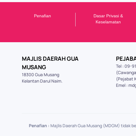
Penafian
Dasar Privasi &
K
eselamatan
MAJLIS DAERAH GUA
PEJAB
MUSANG
Tel : 09-
(Cawanga
18300 Gua Musang
(Pejabat 
Kelantan Darul Naim.
Emel : md
Penafian :
Majlis Daerah Gua Musang (MDGM) tidak be