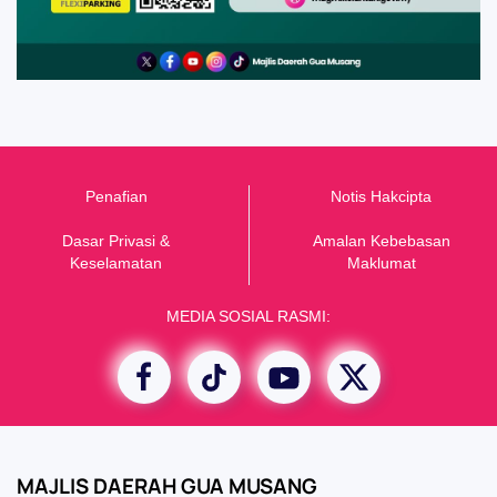
Penafian
Notis Hakcipta
Dasar Privasi &
Amalan Kebebasan
K
eselamatan
Maklumat
MEDIA SOSIAL RASMI:
MAJLIS DAERAH GUA MUSANG