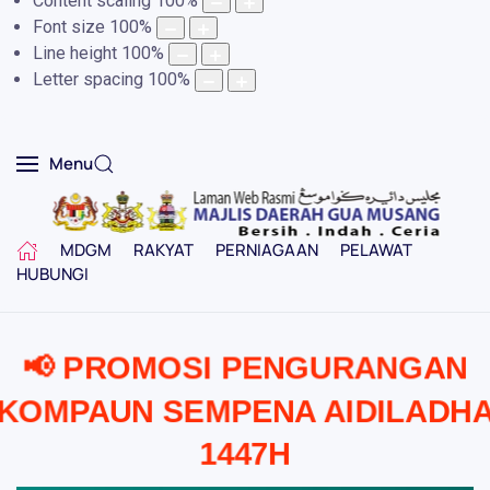
Content scaling
100
%
Font size
100
%
Line height
100
%
Letter spacing
100
%
Menu
MDGM
RAKYAT
PERNIAGAAN
PELAWAT
HUBUNGI
📢 PROMOSI PENGURANGAN
KOMPAUN SEMPENA AIDILADH
1447H