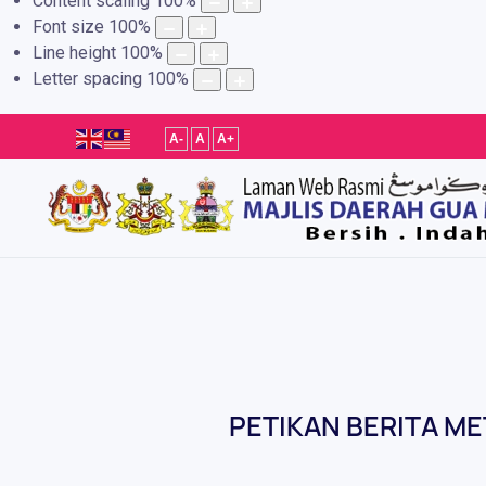
Content scaling
100
%
Font size
100
%
Line height
100
%
Letter spacing
100
%
A-
A
A+
PETIKAN BERITA ME