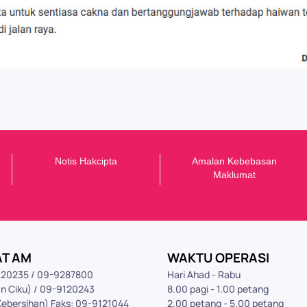
Notis Hakcipta
Amalan Kebebasan
Maklumat
AT AM
WAKTU OPERASI
9120235 / 09-9287800
Hari Ahad - Rabu
n Ciku) / 09-9120243
8.00 pagi - 1.00 petang
Kebersihan) Faks: 09-9121044
2.00 petang - 5.00 petang