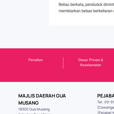
Penafian
Dasar Privasi &
K
eselamatan
MAJLIS DAERAH GUA
PEJAB
MUSANG
Tel : 09-
(Cawanga
18300 Gua Musang
(Pejabat 