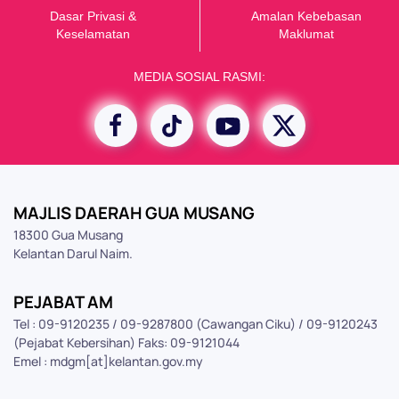
Dasar Privasi &
Amalan Kebebasan
K
eselamatan
Maklumat
MEDIA SOSIAL RASMI:
MAJLIS DAERAH GUA MUSANG
18300 Gua Musang
Kelantan Darul Naim.
PEJABAT AM
Tel : 09-9120235 / 09-9287800 (Cawangan Ciku) / 09-9120243
(Pejabat Kebersihan) Faks: 09-9121044
Emel : mdgm[at]kelantan.gov.my