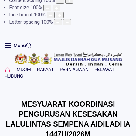
Content scaling
100
%
Font size
100
%
Line height
100
%
Letter spacing
100
%
Menu
MDGM
RAKYAT
PERNIAGAAN
PELAWAT
HUBUNGI
MESYUARAT KOORDINASI
PENGURUSAN KESESAKAN
LALULINTAS SEMPENA AIDILADHA
1447H/2026M