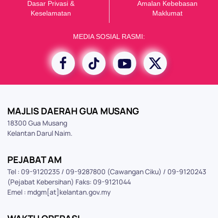
Dasar Privasi &
Amalan Kebebasan
K
eselamatan
Maklumat
MEDIA SOSIAL RASMI:
MAJLIS DAERAH GUA MUSANG
18300 Gua Musang
Kelantan Darul Naim.
PEJABAT AM
Tel : 09-9120235 / 09-9287800 (Cawangan Ciku) / 09-9120243
(Pejabat Kebersihan) Faks: 09-9121044
Emel : mdgm[at]kelantan.gov.my