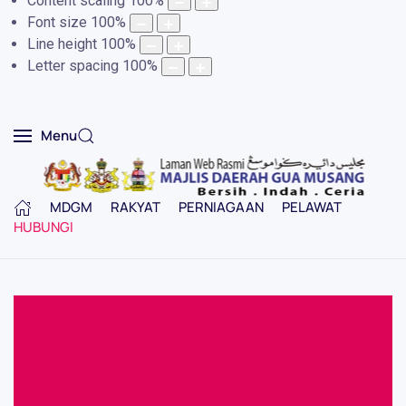
Content scaling
100
%
Font size
100
%
Line height
100
%
Letter spacing
100
%
Menu
MDGM
RAKYAT
PERNIAGAAN
PELAWAT
HUBUNGI