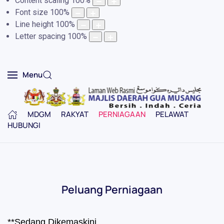
Content scaling
100
%
Font size
100
%
Line height
100
%
Letter spacing
100
%
Menu
MDGM
RAKYAT
PERNIAGAAN
PELAWAT
HUBUNGI
Peluang Perniagaan
**Sedang Dikemaskini..