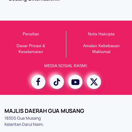
Penafian
Notis Hakcipta
Dasar Privasi &
Amalan Kebebasan
K
eselamatan
Maklumat
MEDIA SOSIAL RASMI:
MAJLIS DAERAH GUA MUSANG
18300 Gua Musang
Kelantan Darul Naim.