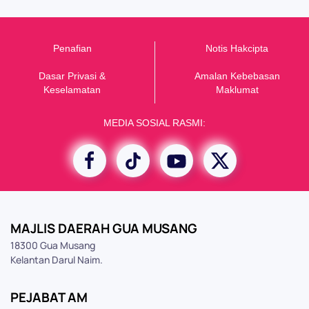
Penafian
Notis Hakcipta
Dasar Privasi &
Amalan Kebebasan
K
eselamatan
Maklumat
MEDIA SOSIAL RASMI:
MAJLIS DAERAH GUA MUSANG
18300 Gua Musang
Kelantan Darul Naim.
PEJABAT AM