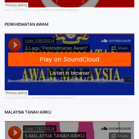
User 118535014
·
2.Lagu Selamat Sultan Kelantan
PERKHIDMATAN AWAM
User 118535014
·
3.Lagu “Perkhidmatan Awam“
MALAYSIA TANAH AIRKU