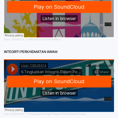
User 118535014
·
5.MALAYSIA TANAH AIRKU
INTEGRITI PERKHIDMATAN AWAM
User 118535014
·
6.Tingkatkan Integriti Dalam Perkhidmatan Awam