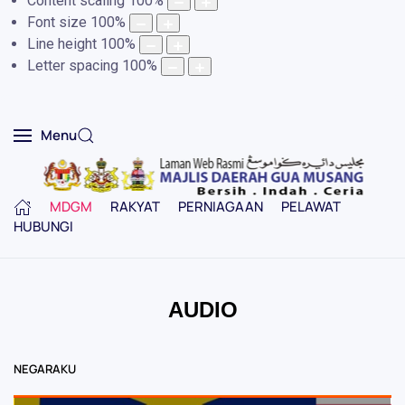
Content scaling
100
%
Font size
100
%
Line height
100
%
Letter spacing
100
%
Menu
MDGM
RAKYAT
PERNIAGAAN
PELAWAT
HUBUNGI
AUDIO
NEGARAKU