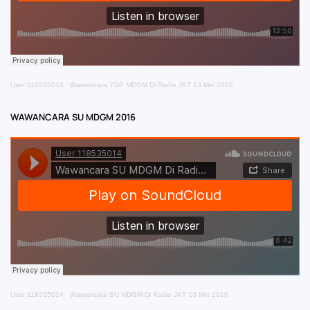
User 118535014
·
Wawancara YDP MDGM Di Radio JKT 13 Mei 2016
WAWANCARA SU MDGM 2016
User 118535014
·
Wawancara SU MDGM Di Radio JKT 13 Mei 2016