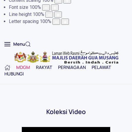
Content scaling
100
%
Font size
100
%
Line height
100
%
Letter spacing
100
%
Menu
MDGM
RAKYAT
PERNIAGAAN
PELAWAT
HUBUNGI
Koleksi Video