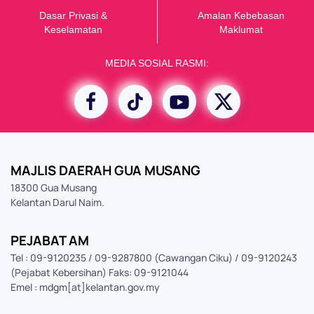
Dasar Privasi &
Amalan Kebebasan
K
eselamatan
Maklumat
MEDIA SOSIAL RASMI:
MAJLIS DAERAH GUA MUSANG
18300 Gua Musang
Kelantan Darul Naim.
PEJABAT AM
Tel : 09-9120235 / 09-9287800 (Cawangan Ciku) / 09-9120243
(Pejabat Kebersihan) Faks: 09-9121044
Emel : mdgm[at]kelantan.gov.my