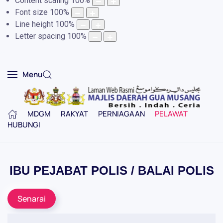
Content scaling
100
%
Font size
100
%
Line height
100
%
Letter spacing
100
%
Menu
MDGM
RAKYAT
PERNIAGAAN
PELAWAT
HUBUNGI
IBU PEJABAT POLIS / BALAI POLIS
Senarai