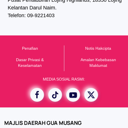
Pusat Pentadbiran Lojing Highlands, 18350 Lojing
Kelantan Darul Naim.
Telefon: 09-9221403
Penafian
Notis Hakcipta
Dasar Privasi &
Amalan Kebebasan
K
eselamatan
Maklumat
MEDIA SOSIAL RASMI:
MAJLIS DAERAH GUA MUSANG