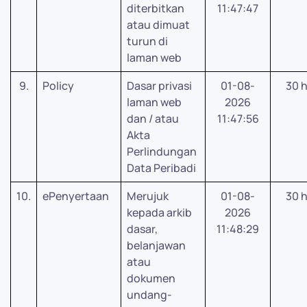
diterbitkan
11:47:47
atau dimuat
turun di
laman web
9.
Policy
Dasar privasi
01-08-
30 h
laman web
2026
dan / atau
11:47:56
Akta
Perlindungan
Data Peribadi
10.
ePenyertaan
Merujuk
01-08-
30 h
kepada arkib
2026
dasar,
11:48:29
belanjawan
atau
dokumen
undang-