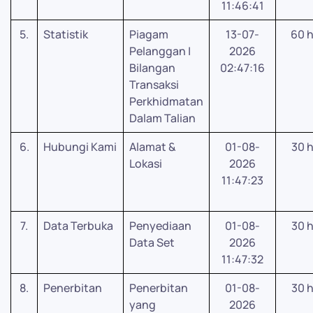
11:46:41
5.
Statistik
Piagam
13-07-
60 h
Pelanggan |
2026
Bilangan
02:47:16
Transaksi
Perkhidmatan
Dalam Talian
6.
Hubungi Kami
Alamat &
01-08-
30 h
Lokasi
2026
11:47:23
7.
Data Terbuka
Penyediaan
01-08-
30 h
Data Set
2026
11:47:32
8.
Penerbitan
Penerbitan
01-08-
30 h
yang
2026