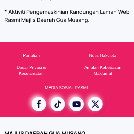
* Aktiviti Pengemaskinian Kandungan Laman Web
Rasmi Majlis Daerah Gua Musang.
Penafian
Notis Hakcipta
Dasar Privasi &
Amalan Kebebasan
K
eselamatan
Maklumat
MEDIA SOSIAL RASMI:
MAJLIS DAERAH GUA MUSANG