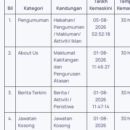
Tarikh
Tem
Bil
Kategori
Kandungan
Kemaskini
Kemas
1.
Pengumuman
Hebahan/
05-08-
30 h
Pengumuman
2026
/ Makluman/
02:52:18
Aktiviti/ Iklan
2.
About Us
Maklumat
01-08-
30 h
Kakitangan
2026
dan
11:46:27
Pengurusan
Atasan
3.
Berita Terkini
Berita /
01-08-
30 h
Aktiviti /
2026
Peristiwa
11:47:14
4.
Jawatan
Jawatan
01-08-
30 h
Kosong
Kosong
2026