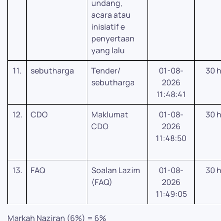
undang,
acara atau
inisiatif e
penyertaan
yang lalu
11.
sebutharga
Tender/
01-08-
30 h
sebutharga
2026
11:48:41
12.
CDO
Maklumat
01-08-
30 h
CDO
2026
11:48:50
13.
FAQ
Soalan Lazim
01-08-
30 h
(FAQ)
2026
11:49:05
Markah Naziran (6%) = 6%