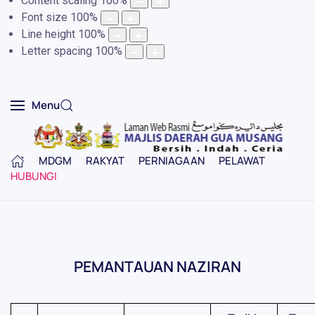
Content scaling
100
%
Font size
100
%
Line height
100
%
Letter spacing
100
%
Menu
MDGM
RAKYAT
PERNIAGAAN
PELAWAT
HUBUNGI
PEMANTAUAN NAZIRAN