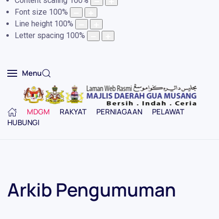
Content scaling
100
%
Font size
100
%
Line height
100
%
Letter spacing
100
%
Menu
MDGM
RAKYAT
PERNIAGAAN
PELAWAT
HUBUNGI
Arkib Pengumuman