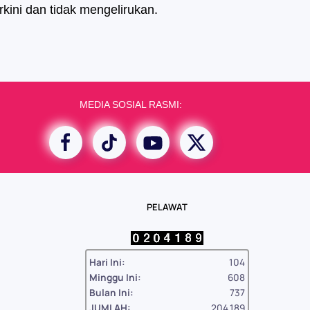
kini dan tidak mengelirukan.
MEDIA SOSIAL RASMI:
PELAWAT
Hari Ini:
104
Minggu Ini:
608
Bulan Ini:
737
JUMLAH:
204,189