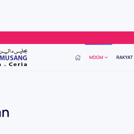
MDGM
RAKYAT
an