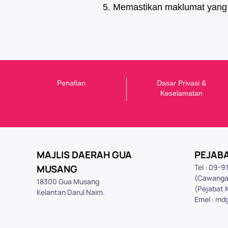
Memastikan maklumat yang t
Penafian
Dasar Privasi &
K
eselamatan
MAJLIS DAERAH GUA
PEJAB
MUSANG
Tel : 09-
(Cawanga
18300 Gua Musang
(Pejabat 
Kelantan Darul Naim.
Emel : md