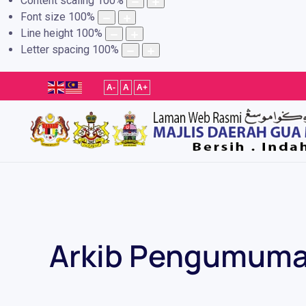
Content scaling
100
%
Font size
100
%
Line height
100
%
Letter spacing
100
%
A-
A
A+
Arkib Pengumum