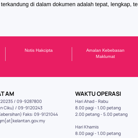
erkandung di dalam dokumen adalah tepat, lengkap, ter
Notis Hakcipta
Amalan Kebebasan
Maklumat
AT AM
WAKTU OPERASI
9120235 / 09-9287800
Hari Ahad - Rabu
n Ciku) / 09-9120243
8.00 pagi - 1.00 petang
Kebersihan) Faks: 09-9121044
2.00 petang - 5.00 petang
gm[at]kelantan.gov.my
Hari Khamis
8.00 pagi - 1.00 petang