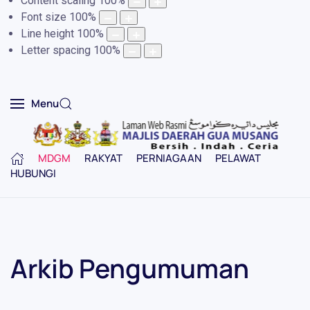
Content scaling
100
%
Font size
100
%
Line height
100
%
Letter spacing
100
%
Menu
MDGM
RAKYAT
PERNIAGAAN
PELAWAT
HUBUNGI
Arkib Pengumuman