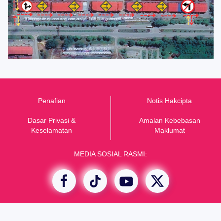
Penafian
Notis Hakcipta
Dasar Privasi &
Amalan Kebebasan
K
eselamatan
Maklumat
MEDIA SOSIAL RASMI: