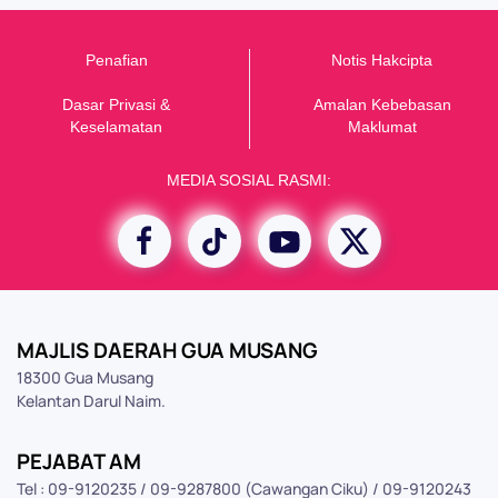
Penafian
Notis Hakcipta
Dasar Privasi &
Amalan Kebebasan
K
eselamatan
Maklumat
MEDIA SOSIAL RASMI:
MAJLIS DAERAH GUA MUSANG
18300 Gua Musang
Kelantan Darul Naim.
PEJABAT AM
Tel : 09-9120235 / 09-9287800 (Cawangan Ciku) / 09-9120243