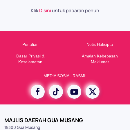
Klik
Disini
untuk paparan penuh
Penafian
Notis Hakcipta
Dasar Privasi &
Amalan Kebebasan
K
eselamatan
Maklumat
MEDIA SOSIAL RASMI:
MAJLIS DAERAH GUA MUSANG
18300 Gua Musang