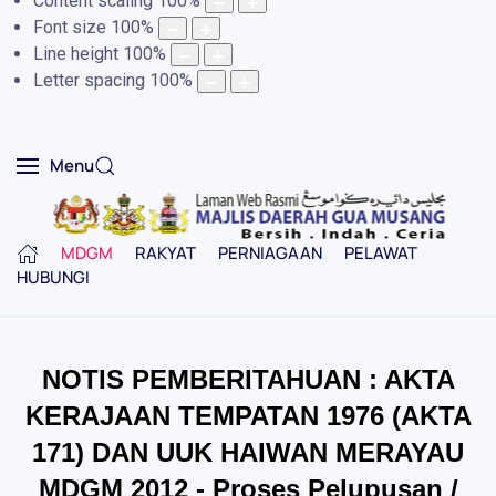
Content scaling
100
%
Font size
100
%
Line height
100
%
Letter spacing
100
%
Menu
MDGM
RAKYAT
PERNIAGAAN
PELAWAT
HUBUNGI
NOTIS PEMBERITAHUAN : AKTA
KERAJAAN TEMPATAN 1976 (AKTA
171) DAN UUK HAIWAN MERAYAU
MDGM 2012 - Proses Pelupusan /