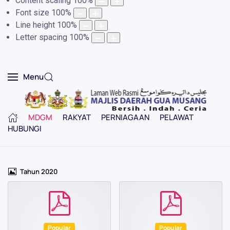
Content scaling
100
%
Font size
100
%
Line height
100
%
Letter spacing
100
%
Menu
MDGM
RAKYAT
PERNIAGAAN
PELAWAT
HUBUNGI
Imej
Tahun 2020
pdf
pdf
Popular
Popular