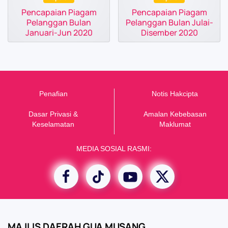
Pencapaian Piagam
Pencapaian Piagam
Pelanggan Bulan
Pelanggan Bulan Julai-
Januari-Jun 2020
Disember 2020
Penafian
Notis Hakcipta
Dasar Privasi &
Amalan Kebebasan
K
eselamatan
Maklumat
MEDIA SOSIAL RASMI:
MAJLIS DAERAH GUA MUSANG