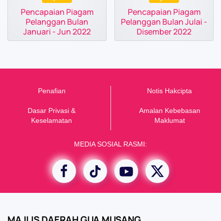
Pencapaian Piagam
Pencapaian Piagam
Pelanggan Bulan
Pelanggan Bulan Julai -
Januari - Jun 2022
Disember 2022
Penafian
Notis Hakcipta
Dasar Privasi &
Amalan Kebebasan
K
eselamatan
Maklumat
MEDIA SOSIAL RASMI:
MAJLIS DAERAH GUA MUSANG