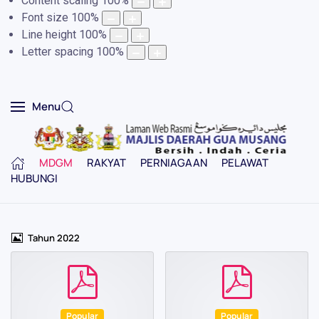
Content scaling
100
%
Font size
100
%
Line height
100
%
Letter spacing
100
%
Menu
MDGM
RAKYAT
PERNIAGAAN
PELAWAT
HUBUNGI
Imej
Tahun 2022
pdf
pdf
Popular
Popular