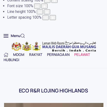
Content scaling
100
%
Font size
100
%
Line height
100
%
Letter spacing
100
%
Menu
MDGM
RAKYAT
PERNIAGAAN
PELAWAT
HUBUNGI
ECO R&R LOJING HIGHLANDS