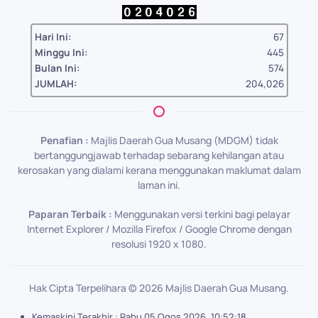
Hari Ini:
67
Minggu Ini:
445
Bulan Ini:
574
JUMLAH:
204,026
Penafian :
Majlis Daerah Gua Musang (MDGM) tidak
bertanggungjawab terhadap sebarang kehilangan atau
kerosakan yang dialami kerana menggunakan maklumat dalam
laman ini.
Paparan Terbaik :
Menggunakan versi terkini bagi pelayar
Internet Explorer / Mozilla Firefox / Google Chrome dengan
resolusi 1920 x 1080.
Hak Cipta Terpelihara ©
2026
Majlis Daerah Gua Musang.
Kemaskini Terakhir : Rabu 05 Ogos 2026, 10:52:18 .