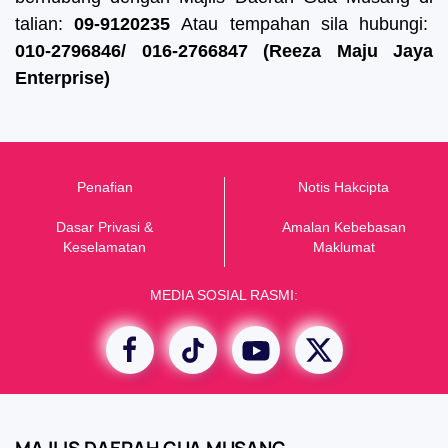
talian:
09-9120235
Atau tempahan sila hubungi:
010-2796846/ 016-2766847 (Reeza Maju Jaya
Enterprise)
Penafian
Notis Hakcipta
Dasar Privasi &
Amalan Kebebasan
K
eselamatan
Maklumat
MEDIA SOSIAL RASMI: