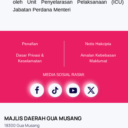
oleh Unit Penyelarasan Pelaksanaan (ICU)
Jabatan Perdana Menteri
Penafian
Notis Hakcipta
Dasar Privasi &
Amalan Kebebasan
K
eselamatan
Maklumat
MEDIA SOSIAL RASMI:
MAJLIS DAERAH GUA MUSANG
18300 Gua Musang