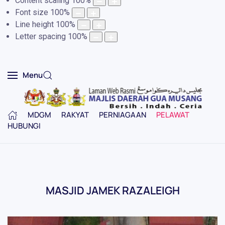
Content scaling
100
%
Font size
100
%
Line height
100
%
Letter spacing
100
%
Menu
MDGM
RAKYAT
PERNIAGAAN
PELAWAT
HUBUNGI
MASJID JAMEK RAZALEIGH