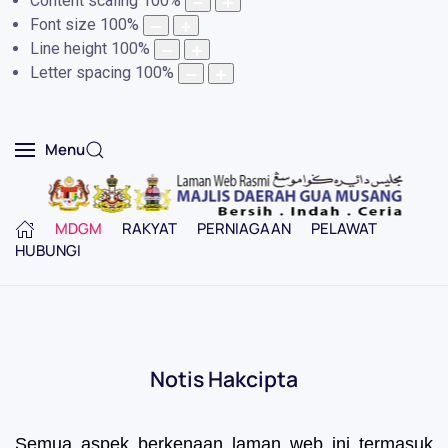
Content scaling
100
%
Font size
100
%
Line height
100
%
Letter spacing
100
%
Menu
MDGM
RAKYAT
PERNIAGAAN
PELAWAT
HUBUNGI
Notis Hakcipta
Semua aspek berkenaan laman web ini termasuk