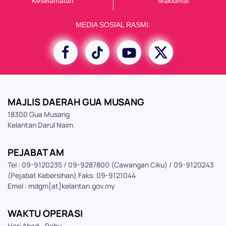
K
eselamatan
Maklumat
MEDIA SOSIAL RASMI:
MAJLIS DAERAH GUA MUSANG
18300 Gua Musang
Kelantan Darul Naim.
PEJABAT AM
Tel : 09-9120235 / 09-9287800 (Cawangan Ciku) / 09-9120243
(Pejabat Kebersihan) Faks: 09-9121044
Emel : mdgm[at]kelantan.gov.my
WAKTU OPERASI
Hari Ahad - Rabu