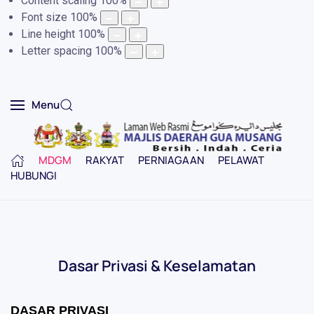
Content scaling
100
%
Font size
100
%
Line height
100
%
Letter spacing
100
%
Menu
MDGM
RAKYAT
PERNIAGAAN
PELAWAT
HUBUNGI
Dasar Privasi & Keselamatan
DASAR PRIVASI