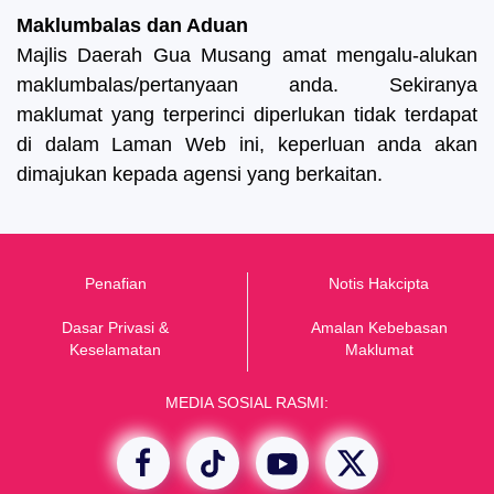
Maklumbalas dan Aduan
Majlis Daerah Gua Musang amat mengalu-alukan
maklumbalas/pertanyaan anda. Sekiranya
maklumat yang terperinci diperlukan tidak terdapat
di dalam Laman Web ini, keperluan anda akan
dimajukan kepada agensi yang berkaitan.
Penafian
Notis Hakcipta
Dasar Privasi &
Amalan Kebebasan
K
eselamatan
Maklumat
MEDIA SOSIAL RASMI: