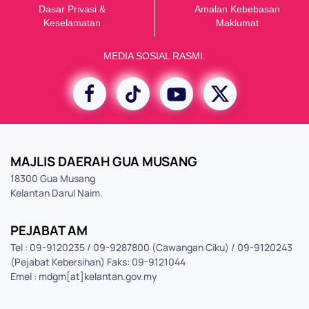
Dasar Privasi &
Amalan Kebebasan
K
eselamatan
Maklumat
MEDIA SOSIAL RASMI:
MAJLIS DAERAH GUA MUSANG
18300 Gua Musang
Kelantan Darul Naim.
PEJABAT AM
Tel : 09-9120235 / 09-9287800 (Cawangan Ciku) / 09-9120243
(Pejabat Kebersihan) Faks: 09-9121044
Emel : mdgm[at]kelantan.gov.my