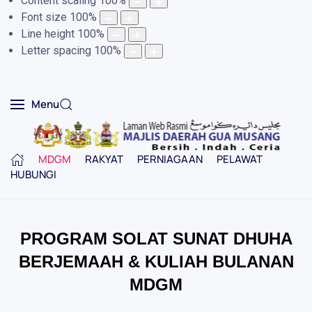
Content scaling
100
%
Font size
100
%
Line height
100
%
Letter spacing
100
%
Menu
MDGM
RAKYAT
PERNIAGAAN
PELAWAT
HUBUNGI
PROGRAM SOLAT SUNAT DHUHA
BERJEMAAH & KULIAH BULANAN
MDGM