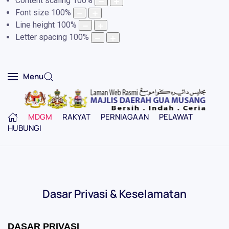
Content scaling
100
%
Font size
100
%
Line height
100
%
Letter spacing
100
%
Menu
MDGM
RAKYAT
PERNIAGAAN
PELAWAT
HUBUNGI
Dasar Privasi & Keselamatan
DASAR PRIVASI