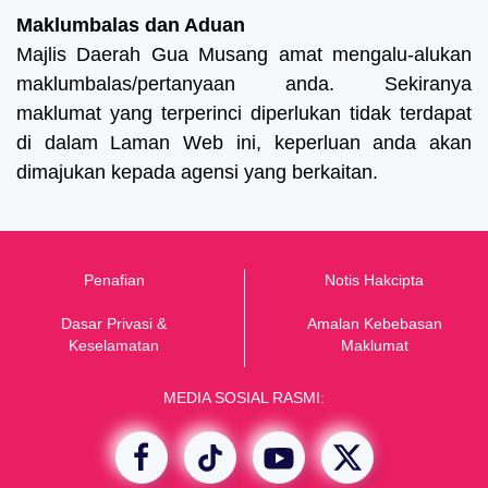
Maklumbalas dan Aduan
Majlis Daerah Gua Musang amat mengalu-alukan
maklumbalas/pertanyaan anda. Sekiranya
maklumat yang terperinci diperlukan tidak terdapat
di dalam Laman Web ini, keperluan anda akan
dimajukan kepada agensi yang berkaitan.
Penafian
Notis Hakcipta
Dasar Privasi &
Amalan Kebebasan
K
eselamatan
Maklumat
MEDIA SOSIAL RASMI: