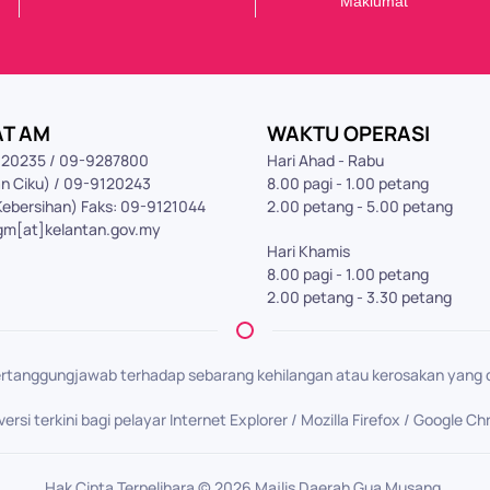
Maklumat
AT AM
WAKTU OPERASI
9120235 / 09-9287800
Hari Ahad - Rabu
n Ciku) / 09-9120243
8.00 pagi - 1.00 petang
Kebersihan) Faks: 09-9121044
2.00 petang - 5.00 petang
gm[at]kelantan.gov.my
Hari Khamis
8.00 pagi - 1.00 petang
2.00 petang - 3.30 petang
rtanggungjawab terhadap sebarang kehilangan atau kerosakan yang d
si terkini bagi pelayar Internet Explorer / Mozilla Firefox / Google C
Hak Cipta Terpelihara ©
2026
Majlis Daerah Gua Musang.