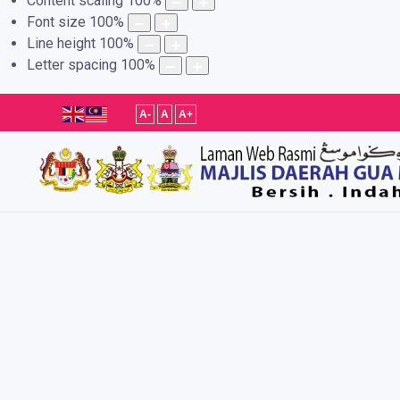
Content scaling
100
%
Font size
100
%
Line height
100
%
Letter spacing
100
%
A-
A
A+