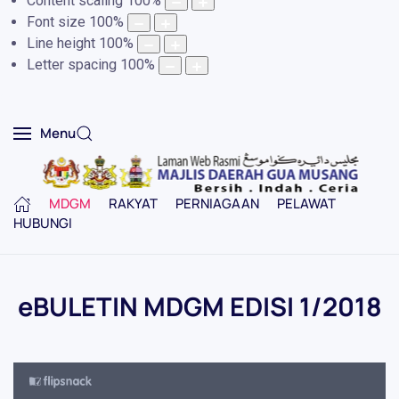
Content scaling
100
%
Font size
100
%
Line height
100
%
Letter spacing
100
%
Menu
MDGM
RAKYAT
PERNIAGAAN
PELAWAT
HUBUNGI
eBULETIN MDGM EDISI 1/2018