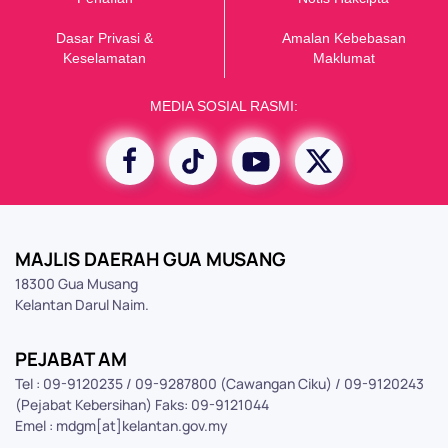
Dasar Privasi &
Amalan Kebebasan
K
eselamatan
Maklumat
MEDIA SOSIAL RASMI:
MAJLIS DAERAH GUA MUSANG
18300 Gua Musang
Kelantan Darul Naim.
PEJABAT AM
Tel : 09-9120235 / 09-9287800 (Cawangan Ciku) / 09-9120243
(Pejabat Kebersihan) Faks: 09-9121044
Emel : mdgm[at]kelantan.gov.my