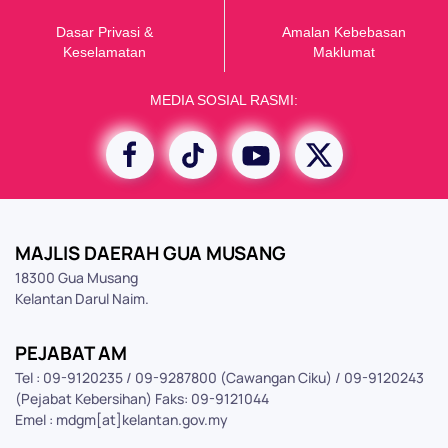
Dasar Privasi &
Amalan Kebebasan
K
eselamatan
Maklumat
MEDIA SOSIAL RASMI:
MAJLIS DAERAH GUA MUSANG
18300 Gua Musang
Kelantan Darul Naim.
PEJABAT AM
Tel : 09-9120235 / 09-9287800 (Cawangan Ciku) / 09-9120243
(Pejabat Kebersihan) Faks: 09-9121044
Emel : mdgm[at]kelantan.gov.my