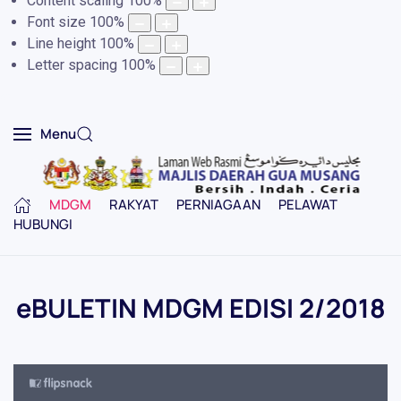
Content scaling
100
%
Font size
100
%
Line height
100
%
Letter spacing
100
%
Menu
MDGM
RAKYAT
PERNIAGAAN
PELAWAT
HUBUNGI
eBULETIN MDGM EDISI 2/2018